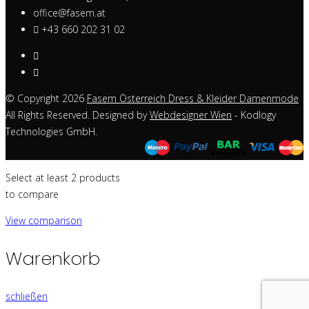
office@fasem.at
+43 660 202 31 02
© Copyright 2026
Fasem Österreich Dress & Kleider Damenmode
All Rights Reserved. Designed by
Webdesigner Wien
- Kodlogy
Technologies GmbH.
Select at least 2 products
to compare
View comparison
Warenkorb
schließen