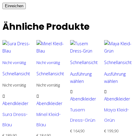
Ähnliche Produkte
Schnellansicht
Schnellansicht
Nicht vorrätig
Nicht vorrätig
Schnellansicht
Schnellansicht
Ausführung
Ausführung
wählen
wählen
Nicht vorrätig
Nicht vorrätig
Dieses
Dieses
Produkt
Produkt
Dieses
Dieses
Abendkleider
Abendkleider
weist
weist
Produkt
Produkt
Abendkleider
Abendkleider
Tusem
Maya Kleid-
mehrere
mehrere
weist
weist
Sura Dress-
Minel Kleid-
Varianten
Varianten
mehrere
mehrere
Dress-Grün
Grün
Blau
Blau
auf.
auf.
Varianten
Varianten
€
164,90
€
199,90
Die
Die
auf.
auf.
€
189,90
€
184,90