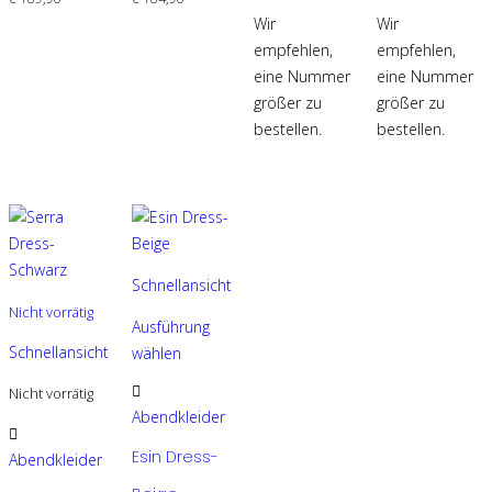
Optionen
Optionen
Die
Die
Wir
Wir
können
können
Optionen
Optionen
empfehlen,
empfehlen,
auf
auf
können
können
eine Nummer
eine Nummer
der
der
auf
auf
größer zu
größer zu
Produktseite
Produktseite
der
der
bestellen.
bestellen.
gewählt
gewählt
Produktseite
Produktseite
werden
werden
gewählt
gewählt
werden
werden
Schnellansicht
Nicht vorrätig
Ausführung
Schnellansicht
wählen
Dieses
Nicht vorrätig
Produkt
Abendkleider
weist
Dieses
Esin Dress-
mehrere
Produkt
Abendkleider
Varianten
weist