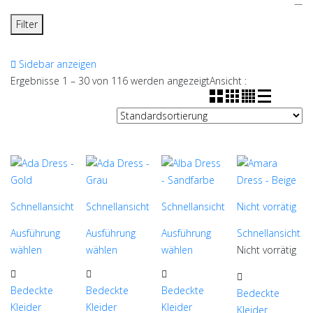
—
Filter
Sidebar anzeigen
Ergebnisse 1 – 30 von 116 werden angezeigt
Ansicht :
Schnellansicht
Schnellansicht
Schnellansicht
Nicht vorrätig
Ausführung
Ausführung
Ausführung
Schnellansicht
wählen
wählen
wählen
Nicht vorrätig
Dieses
Dieses
Dieses
Dieses
Produkt
Produkt
Produkt
Bedeckte
Bedeckte
Bedeckte
Produkt
Bedeckte
weist
weist
weist
Kleider
Kleider
Kleider
weist
Kleider