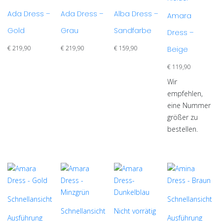
mehrere
mehrere
mehrere
mehrere
Ada Dress –
Ada Dress –
Alba Dress –
Varianten
Varianten
Varianten
Amara
Varianten
auf.
auf.
auf.
Gold
Grau
Sandfarbe
Dress –
auf.
Die
Die
Die
Die
€
219,90
€
219,90
€
159,90
Beige
Optionen
Optionen
Optionen
Optionen
können
können
können
€
119,90
können
auf
auf
auf
auf
Wir
der
der
der
der
empfehlen,
Produktseite
Produktseite
Produktseite
Produktseite
eine Nummer
gewählt
gewählt
gewählt
gewählt
größer zu
werden
werden
werden
werden
bestellen.
Schnellansicht
Schnellansicht
Schnellansicht
Nicht vorrätig
Ausführung
Ausführung