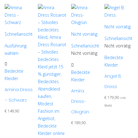
Nicht vorrätig
Schnellansicht
Nicht vorrätig
Schnellansicht
Ausführung
Schnellansicht
Nicht vorrätig
wählen
Nicht vorrätig
Bedeckte
Dieses
Dieses
Kleider
Produkt
Bedeckte
Produkt
Bedeckte
weist
Angel B.
Kleider
weist
Kleider
mehrere
Dress
mehrere
Amina Dress
Varianten
Amira
Varianten
auf.
€
179,90
inkl.
– Schwarz
Dress-
auf.
Die
MwSt
Die
€
149,90
Olivgrün
Optionen
Optionen
können
€
189,90
können
auf
auf
der