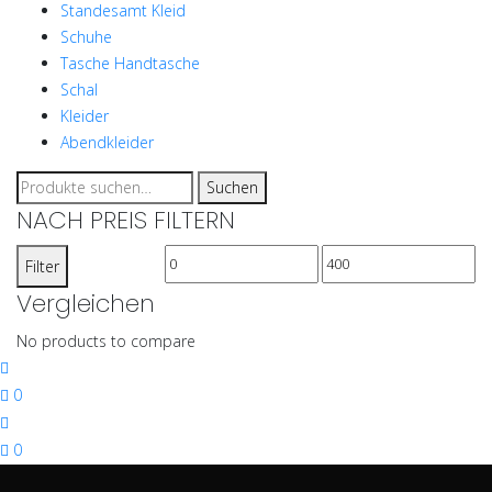
Standesamt Kleid
Schuhe
Tasche Handtasche
Schal
Kleider
Abendkleider
Suche
Suchen
nach:
NACH PREIS FILTERN
Min.
Max.
Filter
Preis
Preis
Vergleichen
No products to compare
0
0