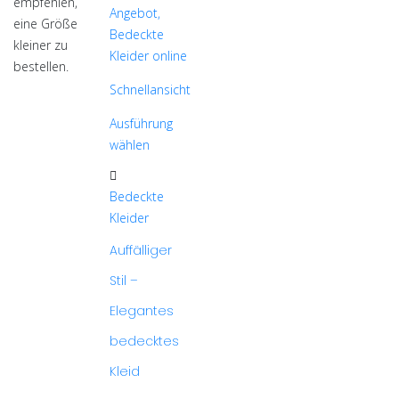
empfehlen,
auf
auf
eine Größe
der
der
kleiner zu
Produktseite
Produktseite
bestellen.
gewählt
gewählt
Schnellansicht
werden
werden
Ausführung
wählen
Dieses
Produkt
Bedeckte
weist
Kleider
mehrere
Auffälliger
Varianten
auf.
Stil –
Die
Elegantes
Optionen
können
bedecktes
auf
Kleid
der