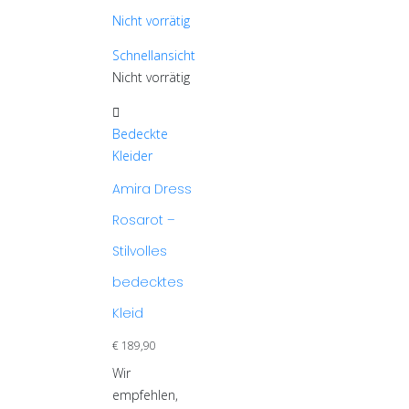
der
Produktseite
Nicht vorrätig
Produktseite
gewählt
gewählt
werden
Schnellansicht
werden
Nicht vorrätig
Dieses
Produkt
Bedeckte
weist
Kleider
mehrere
Amira Dress
Varianten
Rosarot –
auf.
Die
Stilvolles
Optionen
bedecktes
können
auf
Kleid
der
€
189,90
Produktseite
Wir
gewählt
empfehlen,
werden