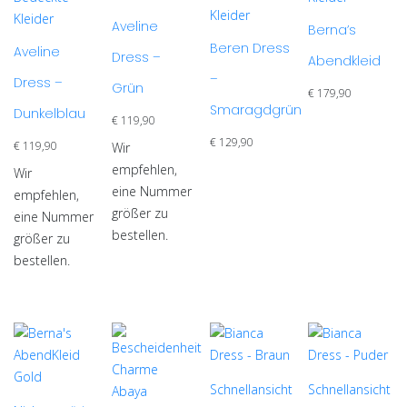
mehrere
weist
Kleider
weist
mehrere
Kleider
Aveline
Varianten
mehrere
Berna’s
mehrere
Varianten
Beren Dress
auf.
Varianten
Aveline
Dress –
Abendkleid
Varianten
auf.
Die
auf.
–
Dress –
auf.
Die
Grün
Optionen
Die
€
179,90
Die
Optionen
Smaragdgrün
Dunkelblau
können
Optionen
€
119,90
Optionen
können
auf
können
€
129,90
€
119,90
Wir
können
auf
der
auf
empfehlen,
auf
der
Wir
Produktseite
der
eine Nummer
der
Produktseite
empfehlen,
gewählt
Produktseite
größer zu
Produktseite
gewählt
eine Nummer
werden
gewählt
bestellen.
gewählt
werden
größer zu
werden
werden
bestellen.
Schnellansicht
Schnellansicht