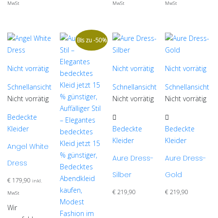
MwSt
MwSt
MwSt
Bis zu -50%
Nicht vorrätig
Nicht vorrätig
Nicht vorrätig
Schnellansicht
Schnellansicht
Schnellansicht
Nicht vorrätig
Nicht vorrätig
Nicht vorrätig
Dieses
Dieses
Bedeckte
Produkt
Produkt
Kleider
Bedeckte
Bedeckte
weist
weist
Kleider
Kleider
Angel White
mehrere
mehrere
Aure Dress-
Aure Dress-
Dress
Varianten
Varianten
Silber
Gold
auf.
auf.
€
179,90
inkl.
Die
Die
€
219,90
€
219,90
MwSt
Optionen
Optionen
Wir
können
können