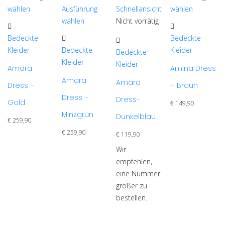
wählen
Ausführung
Schnellansicht
wählen
Dieses
Dieses
wählen
Nicht vorrätig
Produkt
Dieses
Produkt
Bedeckte
Bedeckte
Dieses
weist
Produkt
weist
Kleider
Bedeckte
Kleider
Produkt
Bedeckte
mehrere
weist
mehrere
Kleider
weist
Kleider
Amara
Amina Dress
Varianten
mehrere
Varianten
mehrere
Amara
auf.
Varianten
auf.
Amara
Dress –
– Braun
Varianten
Die
auf.
Die
Dress –
Dress-
auf.
Gold
€
149,90
Optionen
Die
Optionen
Die
Minzgrün
Dunkelblau
können
Optionen
können
€
259,90
Optionen
auf
können
auf
€
259,90
€
119,90
können
der
auf
der
auf
Wir
Produktseite
der
Produktseite
der
empfehlen,
gewählt
Produktseite
gewählt
Produktseite
eine Nummer
werden
gewählt
werden
gewählt
größer zu
werden
werden
bestellen.