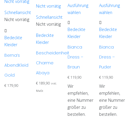
Nicht vorrätig
Ausführung
Ausführung
Nicht vorrätig
Schnellansicht
wählen
wählen
Schnellansicht
Dieses
Dieses
Nicht vorrätig
Nicht vorrätig
Produkt
Produkt
Bedeckte
Bedeckte
Dieses
weist
weist
Bedeckte
Kleider
Kleider
Produkt
Bedeckte
mehrere
mehrere
Kleider
weist
Kleider
Bianca
Bianca
Varianten
Varianten
mehrere
Bescheidenheit
auf.
auf.
Berna’s
Dress –
Dress –
Varianten
Die
Die
Charme
AbendKleid
auf.
Braun
Puder
Optionen
Optionen
Die
Abaya
Gold
können
können
€
119,90
€
119,90
Optionen
auf
auf
€
189,90
inkl.
€
179,90
Wir
Wir
können
der
der
MwSt
empfehlen,
empfehlen,
auf
Produktseite
Produktseite
eine Nummer
eine Nummer
der
gewählt
gewählt
größer zu
größer zu
Produktseite
werden
werden
bestellen.
bestellen.
gewählt
werden