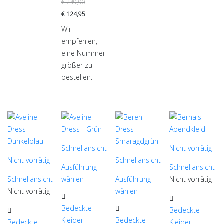
Produktseite
€
249,90
gewählt
€
124,95
werden
Wir
empfehlen,
eine Nummer
größer zu
bestellen.
Schnellansicht
Nicht vorrätig
Nicht vorrätig
Schnellansicht
Ausführung
Schnellansicht
Schnellansicht
wählen
Ausführung
Nicht vorrätig
Dieses
Nicht vorrätig
wählen
Dieses
Produkt
Dieses
Bedeckte
Dieses
Produkt
Bedeckte
weist
Produkt
Kleider
Bedeckte
Produkt
weist
Bedeckte
Kleider