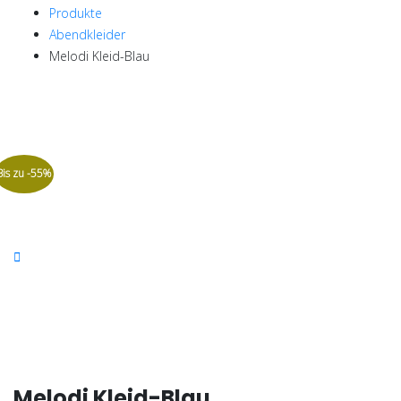
Produkte
Abendkleider
Melodi Kleid-Blau
Bis zu -55%
Melodi Kleid-Blau