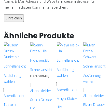
Name, E-Mail-Adresse und Website in diesem Browser für
meinen nächsten Kommentar speichern.
Ähnliche Produkte
Schnellansicht
Nicht vorrätig
Schnellansicht
Schnellansicht
Schnellansicht
Ausführung
Ausführung
wählen
Ausführung
Nicht vorrätig
Dieses
wählen
wählen
Dieses
Dieses
Produkt
Dieses
Abendkleider
Produkt
Abendkleider
Produkt
weist
Produkt
Abendkleider
Abendkleider
weist
Maya Kleid-
weist
mehrere
weist
Senin Dress-
mehrere
Tusem
Elvan Dress-
mehrere
Varianten
mehrere
Lila
Lila
Varianten