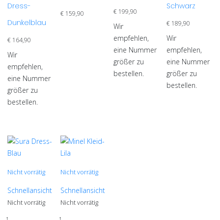
Varianten
auf.
Varianten
Dress-
Schwarz
auf.
€
199,90
auf.
Die
auf.
€
159,90
Die
Dunkelblau
€
189,90
Die
Optionen
Die
Wir
Optionen
Optionen
können
Optionen
empfehlen,
Wir
€
164,90
können
können
auf
können
eine Nummer
empfehlen,
Wir
auf
auf
der
auf
größer zu
eine Nummer
empfehlen,
der
der
Produktseite
der
bestellen.
größer zu
eine Nummer
Produktseite
Produktseite
gewählt
Produktseite
bestellen.
größer zu
gewählt
gewählt
werden
gewählt
bestellen.
werden
werden
werden
Nicht vorrätig
Nicht vorrätig
Schnellansicht
Schnellansicht
Nicht vorrätig
Nicht vorrätig