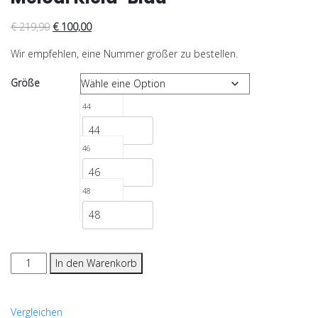
€
219,90
€
100,00
Wir empfehlen, eine Nummer größer zu bestellen.
Größe
44
44
46
46
48
48
Melodi
In den Warenkorb
Kleid-
Blau
Menge
Vergleichen