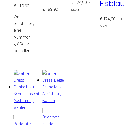
Eisblau
Optionen
€
174,90
inkl.
€
119,90
der
können
€
199,90
MwSt
Produktseite
auf
Wir
€
174,90
inkl.
gewählt
der
empfehlen,
MwSt
werden
Produktseite
eine
gewählt
Nummer
werden
größer zu
bestellen.
Schnellansicht
Schnellansicht
Ausführung
Ausführung
wählen
Dieses
wählen
Dieses
Produkt
Bedeckte
Produkt
weist
Bedeckte
Kleider