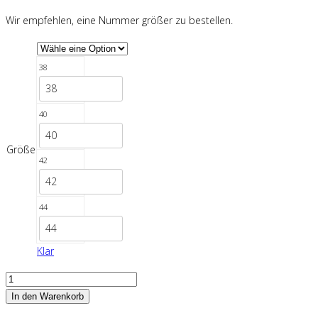
Wir empfehlen, eine Nummer größer zu bestellen.
38
38
40
40
Größe
42
42
44
44
Klar
Funkelnde
Schönheit
In den Warenkorb
Abaya