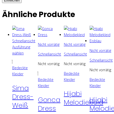
Ähnliche Produkte
Schnellansicht
Nicht vorrätig
Nicht vorrätig
Ausführung
Nicht vorrätig
wählen
Schnellansicht
Schnellansicht
Dieses
Schnellansicht
Nicht vorrätig
Nicht vorrätig
Produkt
Bedeckte
Nicht vorrätig
weist
Dieses
Bedeckte
Kleider
mehrere
Produkt
Bedeckte
Kleider
Bedeckte
Varianten
weist
Kleider
Kleider
Sima
auf.
mehrere
Hijabi
Dress-
Die
Varianten
Gonca
Hijabi
Melodiekleid
Optionen
Weiß
auf.
Dress
Melodie
können
Die
auf