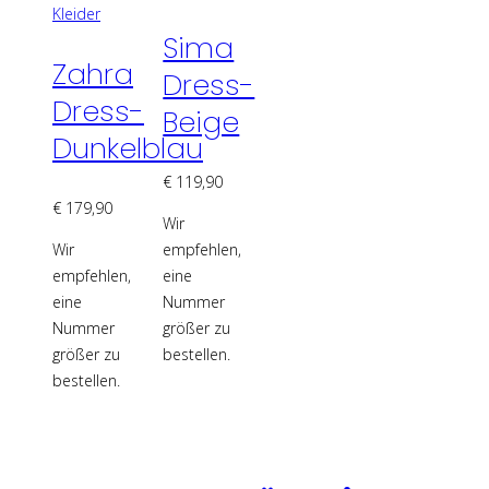
weist
mehrere
Kleider
mehrere
Varianten
Sima
Varianten
auf.
Zahra
Dress-
auf.
Die
Dress-
Die
Optionen
Beige
Optionen
können
Dunkelblau
können
auf
€
119,90
auf
der
€
179,90
der
Produktseite
Wir
Produktseite
gewählt
Wir
empfehlen,
gewählt
werden
empfehlen,
eine
werden
eine
Nummer
Nummer
größer zu
größer zu
bestellen.
bestellen.