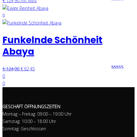
€
124,90
inkl. MwSt
Bewertet mit
0 von 5
Funkelnde Schönheit
Abaya
€
124,90
€
62,45
Bewertet mit
0
0 von 5
0
GESCHÄFT ÖFFNUNGSZEITEN
Montag – Freitag: 09:00 – 19:00 Uhr
Samstag: 10:00 – 18:00 Uhr
Sonntag: Geschlossen