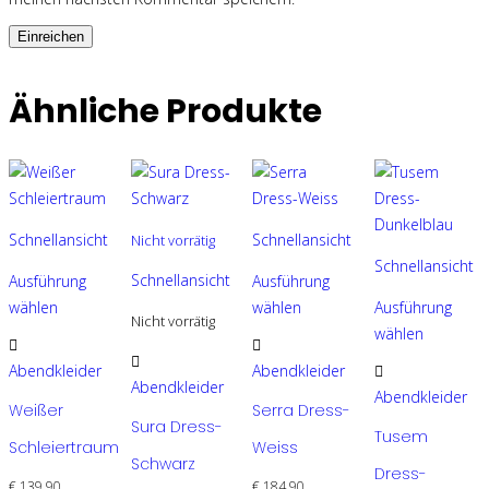
Ähnliche Produkte
Schnellansicht
Schnellansicht
Nicht vorrätig
Schnellansicht
Schnellansicht
Ausführung
Ausführung
wählen
wählen
Ausführung
Nicht vorrätig
Dieses
Dieses
wählen
Produkt
Produkt
Dieses
Dieses
Abendkleider
Abendkleider
weist
weist
Produkt
Produkt
Abendkleider
Abendkleider
Weißer
Serra Dress-
mehrere
mehrere
weist
weist
Sura Dress-
Tusem
Varianten
Varianten
mehrere
mehrere
Schleiertraum
Weiss
Schwarz
auf.
auf.
Varianten
Varianten
Dress-
€
139,90
€
184,90