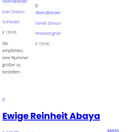
Abendkleider
weist
Dieses
Esin Dress-
mehrere
Produkt
Abendkleider
Varianten
weist
Schwarz
Senin Dress-
auf.
mehrere
€
139,90
Wassergrün
Die
Varianten
Optionen
auf.
Wir
€
159,90
können
Die
empfehlen,
auf
Optionen
eine Nummer
der
können
größer zu
Produktseite
auf
bestellen.
gewählt
der
werden
Produktseite
gewählt
werden
Ewige Reinheit Abaya