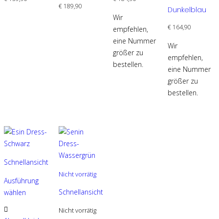
Die
Die
auf.
auf.
€
189,90
Dunkelblau
Optionen
Optionen
Die
Die
Wir
können
können
Optionen
Optionen
€
164,90
empfehlen,
auf
auf
können
können
eine Nummer
Wir
der
der
auf
auf
größer zu
empfehlen,
Produktseite
Produktseite
der
der
bestellen.
eine Nummer
gewählt
gewählt
Produktseite
Produktseite
größer zu
werden
werden
gewählt
gewählt
bestellen.
werden
werden
Schnellansicht
Nicht vorrätig
Ausführung
Schnellansicht
wählen
Dieses
Nicht vorrätig
Produkt