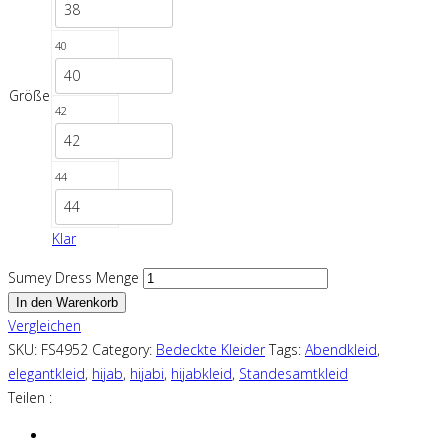
38
40
40
Größe
42
42
44
44
Klar
Sumey Dress Menge
In den Warenkorb
Vergleichen
SKU:
FS4952
Category:
Bedeckte Kleider
Tags:
Abendkleid
,
elegantkleid
,
hijab
,
hijabi
,
hijabkleid
,
Standesamtkleid
Teilen :