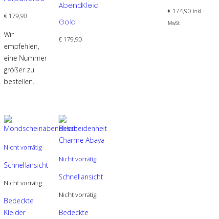
AbendKleid
auf.
Varianten
auf.
€
174,90
inkl.
€
179,90
Die
auf.
Die
Gold
MwSt
Optionen
Die
Optionen
Wir
€
179,90
können
Optionen
können
empfehlen,
auf
können
auf
eine Nummer
der
auf
der
größer zu
Produktseite
der
Produktseite
bestellen.
gewählt
Produktseite
gewählt
werden
gewählt
werden
werden
Nicht vorrätig
Nicht vorrätig
Schnellansicht
Schnellansicht
Nicht vorrätig
Nicht vorrätig
Bedeckte
Kleider
Bedeckte