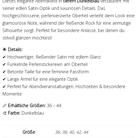
Dieses elegante Abendkleid in
tiefem Dunkelblau
verzaubert mit
seiner edlen Satin-Optik und luxuriösen Details. Das
hochgeschlossene, perlenverzierte Oberteil verleiht dem Look eine
glamouröse Note, während der fließende Rock für eine anmutige
Silhouette sorgt. Perfekt für besondere Anlässe, bei denen du
stilvoll glänzen möchtest!
🌟
Details:
✔ Hochwertiger, fließender Satin mit edlem Glanz
✔ Funkelnde Perlenstickereien am Oberteil
✔ Betonte Taille für eine feminine Passform
✔ Lange Ärmel für eine elegante Optik
✔ Perfekt für Abendveranstaltungen, Hochzeiten & besondere
Momente
📏
Erhältliche Größen:
36 – 44
🎨
Farbe:
Dunkelblau
Größe
36, 38, 40, 42, 44