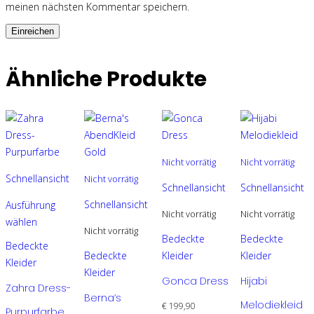
meinen nächsten Kommentar speichern.
Ähnliche Produkte
Nicht vorrätig
Nicht vorrätig
Schnellansicht
Nicht vorrätig
Schnellansicht
Schnellansicht
Schnellansicht
Ausführung
Nicht vorrätig
Nicht vorrätig
wählen
Nicht vorrätig
Dieses
Dieses
Bedeckte
Bedeckte
Bedeckte
Produkt
Dieses
Produkt
Bedeckte
Kleider
Kleider
Kleider
weist
Produkt
weist
Kleider
Gonca Dress
Hijabi
Zahra Dress-
mehrere
weist
mehrere
Berna’s
Melodiekleid
Varianten
mehrere
Varianten
€
199,90
Purpurfarbe