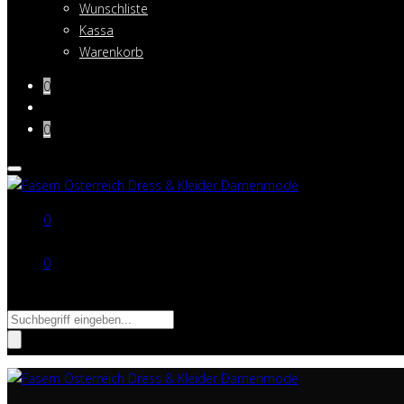
Wunschliste
Kassa
Warenkorb
0
0
0
0
Suche nach: