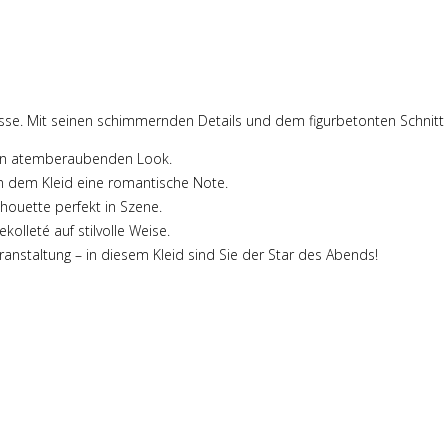
sse. Mit seinen schimmernden Details und dem figurbetonten Schnitt i
nen atemberaubenden Look.
n dem Kleid eine romantische Note.
lhouette perfekt in Szene.
olleté auf stilvolle Weise.
nstaltung – in diesem Kleid sind Sie der Star des Abends!