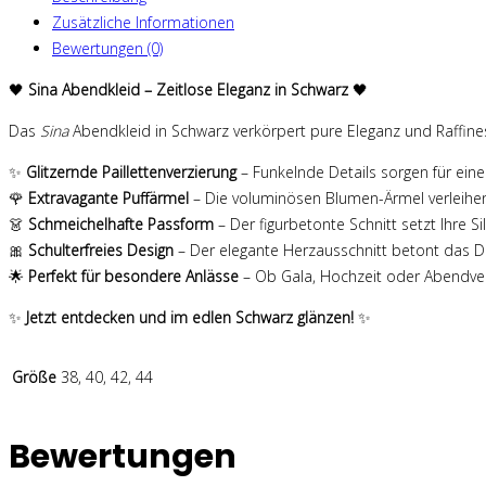
Zusätzliche Informationen
Bewertungen (0)
🖤
Sina Abendkleid – Zeitlose Eleganz in Schwarz
🖤
Das
Sina
Abendkleid in Schwarz verkörpert pure Eleganz und Raffine
✨
Glitzernde Paillettenverzierung
– Funkelnde Details sorgen für ei
🌹
Extravagante Puffärmel
– Die voluminösen Blumen-Ärmel verleihe
👗
Schmeichelhafte Passform
– Der figurbetonte Schnitt setzt Ihre Si
🎀
Schulterfreies Design
– Der elegante Herzausschnitt betont das Dek
🌟
Perfekt für besondere Anlässe
– Ob Gala, Hochzeit oder Abendvera
✨
Jetzt entdecken und im edlen Schwarz glänzen!
✨
Größe
38, 40, 42, 44
Bewertungen