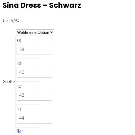
Sina Dress – Schwarz
€
219,90
38
38
40
40
Größe
42
42
44
44
Klar