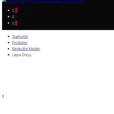
0
0
Startseite
Produkte
Bedeckte Kleider
Layra Dress