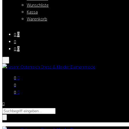
Wunschliste
Kassa
Warenkorb
0
0
0
0
Suche
nach: