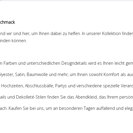
eschmack
d wir sind hier, um Ihnen dabei zu helfen. In unserer Kollektion find
finden können.
von Farben und unterschiedlichen Designdetails wird es Ihnen leicht g
olyester, Satin, Baumwolle und mehr, um Ihnen sowohl Komfort als auc
 Hochzeiten, Abschlussbälle, Partys und verschiedene spezielle Verans
ails und Dekolleté-Stilen finden Sie das Abendkleid, das Ihrem persönl
ach. Kaufen Sie bei uns, um an besonderen Tagen auffallend und elegan