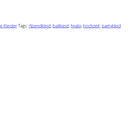
e Kleider
Tags:
Abendkleid
,
ballkleid
,
hijabi
,
hochzeit
,
partykleid