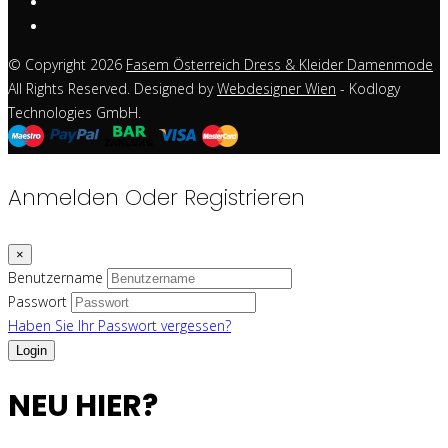
© Copyright 2026
Fasem Österreich Dress & Kleider Damenmode
All Rights Reserved. Designed by
Webdesigner Wien
- Kodlogy
Technologies GmbH.
Anmelden Oder Registrieren
×
Benutzername
Passwort
Haben Sie Ihr Passwort vergessen?
NEU HIER?