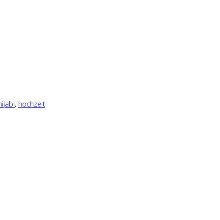
hijabi
,
hochzeit