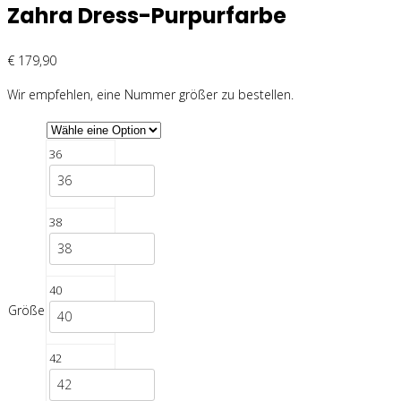
Zahra Dress-Purpurfarbe
€
179,90
Wir empfehlen, eine Nummer größer zu bestellen.
36
36
38
38
40
Größe
40
42
42