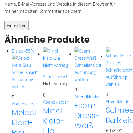
Name, E-Mail-Adresse und Website in diesem Browser für
meinen nächsten Kommentar speichern.
Ähnliche Produkte
Bis zu -55%
Nicht vorrätig
Schnellansicht
Schnellansicht
Schnellansicht
Ausführung
Schnellansicht
Ausführung
Ausführung
wählen
Nicht vorrätig
wählen
Dieses
wählen
Dieses
Dieses
Produkt
Dieses
Abendkleider
Produkt
Produkt
weist
Abendkleider
Produkt
Abendkleider
Esam
Abendkleider
weist
weist
mehrere
Schnee
Minel
weist
Melodi
mehrere
Dress-
mehrere
Varianten
mehrere
Ballklei
Kleid-
Varianten
Kleid-
Varianten
auf.
Varianten
Weiß
auf.
Lila
auf.
Die
Blau
auf.
€
149,90