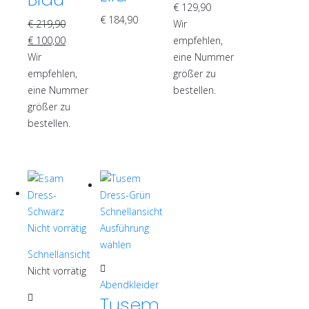
Die
Die
Optionen
€
129,90
Die
Optionen
€
184,90
Optionen
€
219,90
können
Wir
Optionen
können
können
€
100,00
auf
empfehlen,
können
auf
auf
Wir
der
eine Nummer
auf
der
der
empfehlen,
Produktseite
größer zu
der
Produktseite
Produktseite
eine Nummer
gewählt
bestellen.
Produktseite
gewählt
gewählt
größer zu
werden
gewählt
werden
werden
bestellen.
werden
Schnellansicht
Nicht vorrätig
Ausführung
wählen
Schnellansicht
Dieses
Nicht vorrätig
Produkt
Abendkleider
weist
Dieses
Tusem