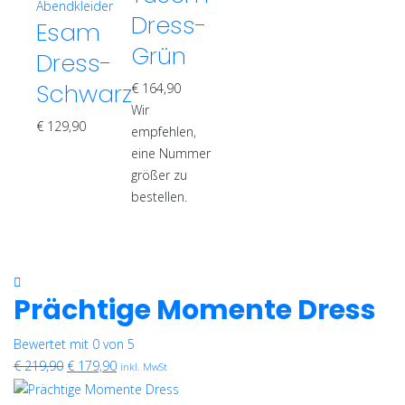
mehrere
Produkt
Abendkleider
Dress-
Varianten
Esam
weist
auf.
mehrere
Grün
Dress-
Die
Varianten
Schwarz
Optionen
€
164,90
auf.
können
Wir
Die
€
129,90
auf
empfehlen,
Optionen
der
eine Nummer
können
Produktseite
größer zu
auf
gewählt
bestellen.
der
werden
Produktseite
gewählt
werden
Prächtige Momente Dress
Bewertet mit 0 von 5
Ursprünglicher
Aktueller
€
219,90
€
179,90
inkl. MwSt
Preis
Preis