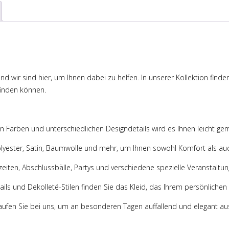
d wir sind hier, um Ihnen dabei zu helfen. In unserer Kollektion find
finden können.
von Farben und unterschiedlichen Designdetails wird es Ihnen leicht ge
olyester, Satin, Baumwolle und mehr, um Ihnen sowohl Komfort als auc
zeiten, Abschlussbälle, Partys und verschiedene spezielle Veranstaltun
ils und Dekolleté-Stilen finden Sie das Kleid, das Ihrem persönlichen S
aufen Sie bei uns, um an besonderen Tagen auffallend und elegant auszu