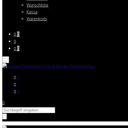
Wunschliste
Kassa
Warenkorb
0
0
0
0
Suche
nach: