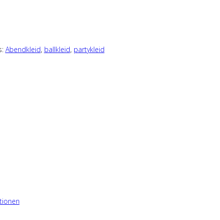
s:
Abendkleid
,
ballkleid
,
partykleid
tionen