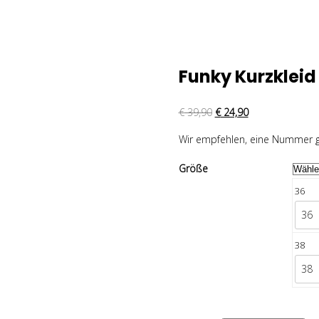
Funky Kurzkleid
€
39,90
€
24,90
Wir empfehlen, eine Nummer g
Größe
36
36
38
38