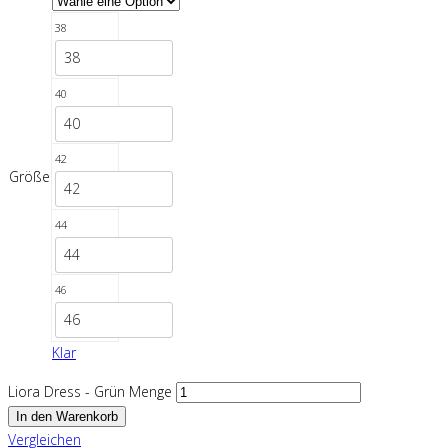
38
38
40
40
42
Größe
42
44
44
46
46
Klar
Liora Dress - Grün Menge
In den Warenkorb
Vergleichen