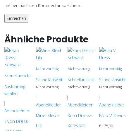
meinen nächsten Kommentar speichern.
Ähnliche Produkte
Nicht vorrätig
Nicht vorrätig
Nicht vorrätig
Schnellansicht
Schnellansicht
Schnellansicht
Schnellansicht
Ausführung
Nicht vorrätig
Nicht vorrätig
Nicht vorrätig
wählen
Dieses
Dieses
Dieses
Dieses
Produkt
Produkt
Produkt
Abendkleider
Abendkleider
Abendkleider
Produkt
Abendkleider
weist
weist
weist
weist
Minel Kleid-
Sura Dress-
Blau V. Dress
mehrere
mehrere
mehrere
Elvan Dress-
mehrere
Lila
Schwarz
Varianten
Varianten
Varianten
€
175,90
Varianten