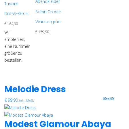
Produkt
Abendkleider
Tusem
mehrere
weist
Varianten
Senin Dress-
Dress-Grün
mehrere
auf.
Wassergrün
Varianten
€
164,90
Die
auf.
Optionen
€
159,90
Wir
Die
können
empfehlen,
Optionen
auf
eine Nummer
können
der
größer zu
auf
Produktseite
bestellen.
der
gewählt
Produktseite
werden
gewählt
werden
Melodie Dress
€
99,90
inkl. MwSt
Bewertet mit
0 von 5
Modest Glamour Abaya