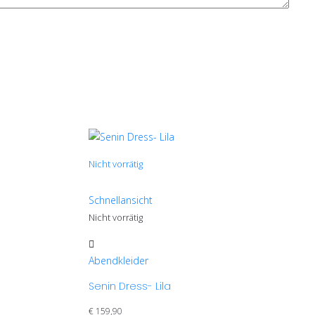
Nicht vorrätig
Schnellansicht
Nicht vorrätig
Dieses
Produkt
Abendkleider
weist
Senin Dress- Lila
mehrere
Varianten
€
159,90