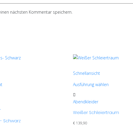
einen nächsten Kommentar speichern.
Schnellansicht
ht
Ausführung wählen
Dieses
Produkt
Abendkleider
weist
r
Weißer Schleiertraum
mehrere
Varianten
s- Schwarz
€
139,90
auf.