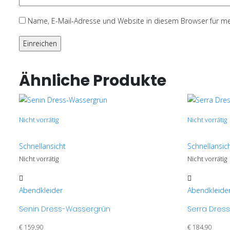
Name, E-Mail-Adresse und Website in diesem Browser für m
Ähnliche Produkte
Nicht vorrätig
Nicht vorrätig
Schnellansicht
Schnellansic
Nicht vorrätig
Nicht vorrätig
Dieses
Dieses
Produkt
Produkt
Abendkleider
Abendkleide
weist
weist
Senin Dress-Wassergrün
Serra Dres
mehrere
mehrere
Varianten
Varianten
€
159,90
€
184,90