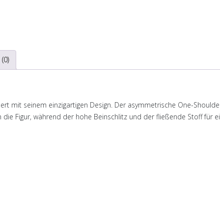
(0)
t mit seinem einzigartigen Design. Der asymmetrische One-Shoulder-
ie Figur, während der hohe Beinschlitz und der fließende Stoff für e