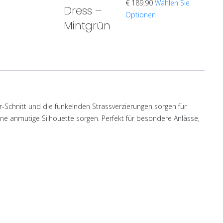
€
189,90
Wählen Sie
Dress –
Optionen
Mintgrün
Schnitt und die funkelnden Strassverzierungen sorgen für
ine anmutige Silhouette sorgen. Perfekt für besondere Anlässe,